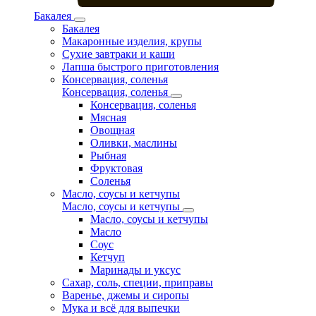
Бакалея
Бакалея
Макаронные изделия, крупы
Сухие завтраки и каши
Лапша быстрого приготовления
Консервация, соленья
Консервация, соленья
Консервация, соленья
Мясная
Овощная
Оливки, маслины
Рыбная
Фруктовая
Соленья
Масло, соусы и кетчупы
Масло, соусы и кетчупы
Масло, соусы и кетчупы
Масло
Соус
Кетчуп
Маринады и уксус
Сахар, соль, специи, приправы
Варенье, джемы и сиропы
Мука и всё для выпечки