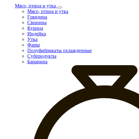
Мясо, птица и утка
Мясо, птица и утка
Говядина
Свинина
Курица
Индейка
Утка
Фарш
Полуфабрикаты охлажденные
Субпродукты
Баранина