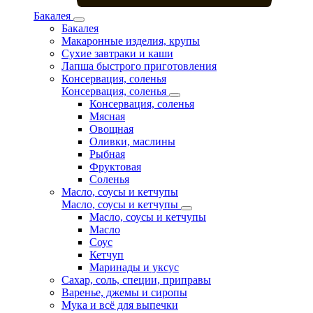
Бакалея
Бакалея
Макаронные изделия, крупы
Сухие завтраки и каши
Лапша быстрого приготовления
Консервация, соленья
Консервация, соленья
Консервация, соленья
Мясная
Овощная
Оливки, маслины
Рыбная
Фруктовая
Соленья
Масло, соусы и кетчупы
Масло, соусы и кетчупы
Масло, соусы и кетчупы
Масло
Соус
Кетчуп
Маринады и уксус
Сахар, соль, специи, приправы
Варенье, джемы и сиропы
Мука и всё для выпечки