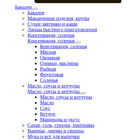
Бакалея
Бакалея
Макаронные изделия, крупы
Сухие завтраки и каши
Лапша быстрого приготовления
Консервация, соленья
Консервация, соленья
Консервация, соленья
Мясная
Овощная
Оливки, маслины
Рыбная
Фруктовая
Соленья
Масло, соусы и кетчупы
Масло, соусы и кетчупы
Масло, соусы и кетчупы
Масло
Соус
Кетчуп
Маринады и уксус
Сахар, соль, специи, приправы
Варенье, джемы и сиропы
Мука и всё для выпечки