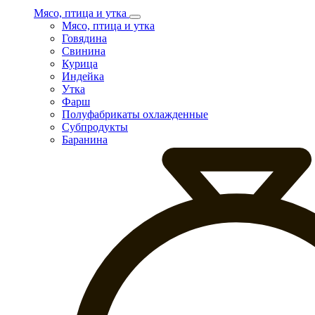
Мясо, птица и утка
Мясо, птица и утка
Говядина
Свинина
Курица
Индейка
Утка
Фарш
Полуфабрикаты охлажденные
Субпродукты
Баранина