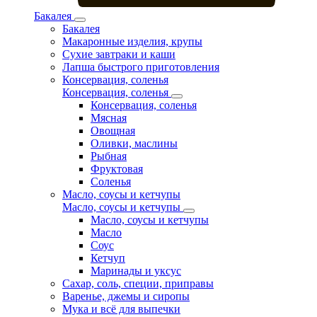
Бакалея
Бакалея
Макаронные изделия, крупы
Сухие завтраки и каши
Лапша быстрого приготовления
Консервация, соленья
Консервация, соленья
Консервация, соленья
Мясная
Овощная
Оливки, маслины
Рыбная
Фруктовая
Соленья
Масло, соусы и кетчупы
Масло, соусы и кетчупы
Масло, соусы и кетчупы
Масло
Соус
Кетчуп
Маринады и уксус
Сахар, соль, специи, приправы
Варенье, джемы и сиропы
Мука и всё для выпечки