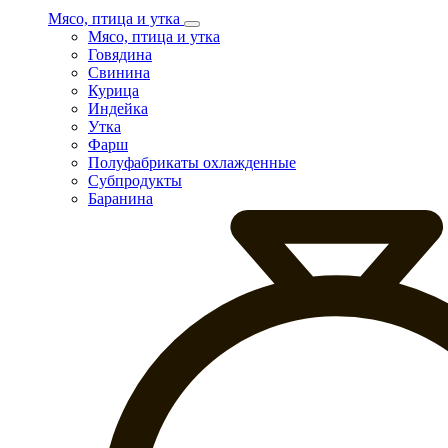
Мясо, птица и утка
Мясо, птица и утка
Говядина
Свинина
Курица
Индейка
Утка
Фарш
Полуфабрикаты охлажденные
Субпродукты
Баранина