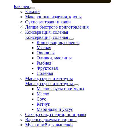
Бакалея
Бакалея
Макаронные изделия, крупы
Сухие завтраки и каши
Лапша быстрого приготовления
Консервация, соленья
Консервация, соленья
Консервация, соленья
Мясная
Овощная
Оливки, маслины
Рыбная
Фруктовая
Соленья
Масло, соусы и кетчупы
Масло, соусы и кетчупы
Масло, соусы и кетчупы
Масло
Соус
Кетчуп
Маринады и уксус
Сахар, соль, специи, приправы
Варенье, джемы и сиропы
Мука и всё для выпечки