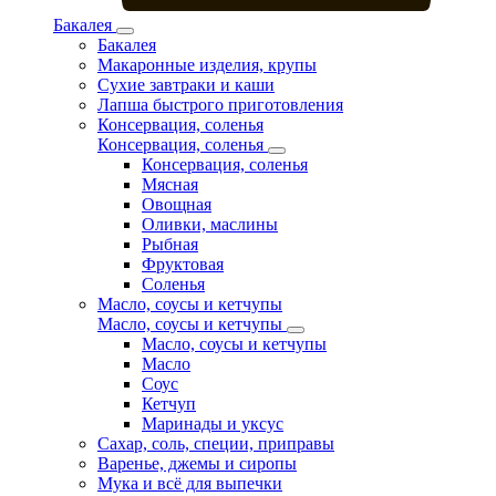
Бакалея
Бакалея
Макаронные изделия, крупы
Сухие завтраки и каши
Лапша быстрого приготовления
Консервация, соленья
Консервация, соленья
Консервация, соленья
Мясная
Овощная
Оливки, маслины
Рыбная
Фруктовая
Соленья
Масло, соусы и кетчупы
Масло, соусы и кетчупы
Масло, соусы и кетчупы
Масло
Соус
Кетчуп
Маринады и уксус
Сахар, соль, специи, приправы
Варенье, джемы и сиропы
Мука и всё для выпечки