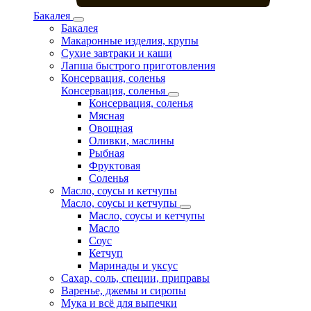
Бакалея
Бакалея
Макаронные изделия, крупы
Сухие завтраки и каши
Лапша быстрого приготовления
Консервация, соленья
Консервация, соленья
Консервация, соленья
Мясная
Овощная
Оливки, маслины
Рыбная
Фруктовая
Соленья
Масло, соусы и кетчупы
Масло, соусы и кетчупы
Масло, соусы и кетчупы
Масло
Соус
Кетчуп
Маринады и уксус
Сахар, соль, специи, приправы
Варенье, джемы и сиропы
Мука и всё для выпечки