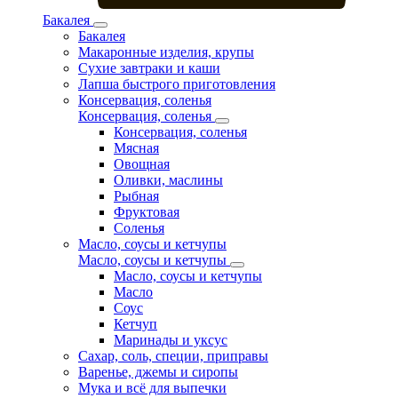
Бакалея
Бакалея
Макаронные изделия, крупы
Сухие завтраки и каши
Лапша быстрого приготовления
Консервация, соленья
Консервация, соленья
Консервация, соленья
Мясная
Овощная
Оливки, маслины
Рыбная
Фруктовая
Соленья
Масло, соусы и кетчупы
Масло, соусы и кетчупы
Масло, соусы и кетчупы
Масло
Соус
Кетчуп
Маринады и уксус
Сахар, соль, специи, приправы
Варенье, джемы и сиропы
Мука и всё для выпечки