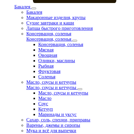
Бакалея
Бакалея
Макаронные изделия, крупы
Сухие завтраки и каши
Лапша быстрого приготовления
Консервация, соленья
Консервация, соленья
Консервация, соленья
Мясная
Овощная
Оливки, маслины
Рыбная
Фруктовая
Соленья
Масло, соусы и кетчупы
Масло, соусы и кетчупы
Масло, соусы и кетчупы
Масло
Соус
Кетчуп
Маринады и уксус
Сахар, соль, специи, приправы
Варенье, джемы и сиропы
Мука и всё для выпечки