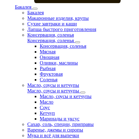
Бакалея
Бакалея
Макаронные изделия, крупы
Сухие завтраки и каши
Лапша быстрого приготовления
Консервация, соленья
Консервация, соленья
Консервация, соленья
Мясная
Овощная
Оливки, маслины
Рыбная
Фруктовая
Соленья
Масло, соусы и кетчупы
Масло, соусы и кетчупы
Масло, соусы и кетчупы
Масло
Соус
Кетчуп
Маринады и уксус
Сахар, соль, специи, приправы
Варенье, джемы и сиропы
Мука и всё для выпечки