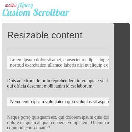
Resizable content
Lorem ipsum dolor sit amet, consectetur adipisicing elit, sed do 
nostrud exercitation ullamco laboris nisi ut aliquip ex ea commod
Duis aute irure dolor in reprehenderit in voluptate velit esse cillum 
qui officia deserunt mollit anim id est laborum.
Nemo enim ipsam voluptatem quia voluptas sit aspernatur aut odit 
Neque porro quisquam est, qui dolorem ipsum quia dolor sit amet, c
dolore magnam aliquam quaerat voluptatem. Ut enim ad minima venia
commodi consequatur?