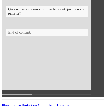
Quis autem vel eum iure reprehenderit qui in ea voluptate velit e
pariatur?
End of content.
Plugin home
Project on Github
MIT License