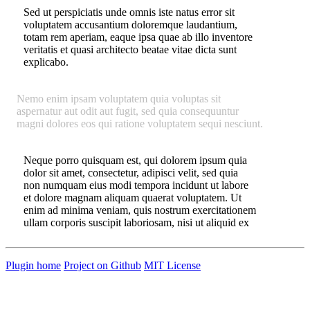
Sed ut perspiciatis unde omnis iste natus error sit
voluptatem accusantium doloremque laudantium,
totam rem aperiam, eaque ipsa quae ab illo inventore
veritatis et quasi architecto beatae vitae dicta sunt
explicabo.
Nemo enim ipsam voluptatem quia voluptas sit
aspernatur aut odit aut fugit, sed quia consequuntur
magni dolores eos qui ratione voluptatem sequi nesciunt.
Neque porro quisquam est, qui dolorem ipsum quia
dolor sit amet, consectetur, adipisci velit, sed quia
non numquam eius modi tempora incidunt ut labore
et dolore magnam aliquam quaerat voluptatem. Ut
enim ad minima veniam, quis nostrum exercitationem
ullam corporis suscipit laboriosam, nisi ut aliquid ex
ea commodi consequatur?
Plugin home
Project on Github
MIT License
Quis autem vel eum iure reprehenderit qui in ea
voluptate velit esse quam nihil molestiae consequatur,
vel illum qui dolorem eum fugiat quo voluptas nulla
pariatur?