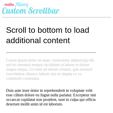
Scroll to bottom to load
additional content
Lorem ipsum dolor sit amet, consectetur adipisicing elit,
sed do eiusmod tempor incididunt ut labore et dolore
magna aliqua. Ut enim ad minim veniam, quis nostrud
exercitation ullamco laboris nisi ut aliquip ex ea
commodo consequat.
Duis aute irure dolor in reprehenderit in voluptate velit
esse cillum dolore eu fugiat nulla pariatur. Excepteur sint
occaecat cupidatat non proident, sunt in culpa qui officia
deserunt mollit anim id est laborum.