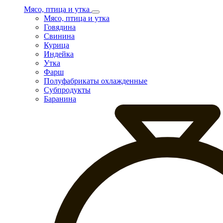
Мясо, птица и утка
Мясо, птица и утка
Говядина
Свинина
Курица
Индейка
Утка
Фарш
Полуфабрикаты охлажденные
Субпродукты
Баранина