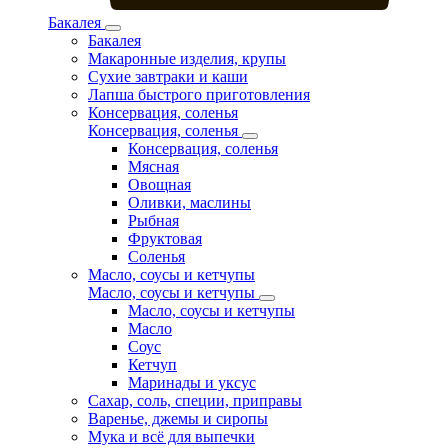
Бакалея
Бакалея
Макаронные изделия, крупы
Сухие завтраки и каши
Лапша быстрого приготовления
Консервация, соленья
Консервация, соленья
Консервация, соленья
Мясная
Овощная
Оливки, маслины
Рыбная
Фруктовая
Соленья
Масло, соусы и кетчупы
Масло, соусы и кетчупы
Масло, соусы и кетчупы
Масло
Соус
Кетчуп
Маринады и уксус
Сахар, соль, специи, приправы
Варенье, джемы и сиропы
Мука и всё для выпечки