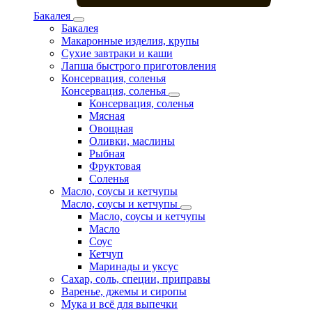
Бакалея
Бакалея
Макаронные изделия, крупы
Сухие завтраки и каши
Лапша быстрого приготовления
Консервация, соленья
Консервация, соленья
Консервация, соленья
Мясная
Овощная
Оливки, маслины
Рыбная
Фруктовая
Соленья
Масло, соусы и кетчупы
Масло, соусы и кетчупы
Масло, соусы и кетчупы
Масло
Соус
Кетчуп
Маринады и уксус
Сахар, соль, специи, приправы
Варенье, джемы и сиропы
Мука и всё для выпечки