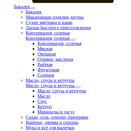
Бакалея
Бакалея
Макаронные изделия, крупы
Сухие завтраки и каши
Лапша быстрого приготовления
Консервация, соленья
Консервация, соленья
Консервация, соленья
Мясная
Овощная
Оливки, маслины
Рыбная
Фруктовая
Соленья
Масло, соусы и кетчупы
Масло, соусы и кетчупы
Масло, соусы и кетчупы
Масло
Соус
Кетчуп
Маринады и уксус
Сахар, соль, специи, приправы
Варенье, джемы и сиропы
Мука и всё для выпечки