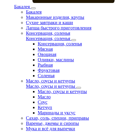
Бакалея
Бакалея
Макаронные изделия, крупы
Сухие завтраки и каши
Лапша быстрого приготовления
Консервация, соленья
Консервация, соленья
Консервация, соленья
Мясная
Овощная
Оливки, маслины
Рыбная
Фруктовая
Соленья
Масло, соусы и кетчупы
Масло, соусы и кетчупы
Масло, соусы и кетчупы
Масло
Соус
Кетчуп
Маринады и уксус
Сахар, соль, специи, приправы
Варенье, джемы и сиропы
Мука и всё для выпечки