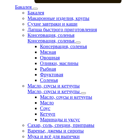
Бакалея
Бакалея
Макаронные изделия, крупы
Сухие завтраки и каши
Лапша быстрого приготовления
Консервация, соленья
Консервация, соленья
Консервация, соленья
Мясная
Овощная
Оливки, маслины
Рыбная
Фруктовая
Соленья
Масло, соусы и кетчупы
Масло, соусы и кетчупы
Масло, соусы и кетчупы
Масло
Соус
Кетчуп
Маринады и уксус
Сахар, соль, специи, приправы
Варенье, джемы и сиропы
Мука и всё для выпечки