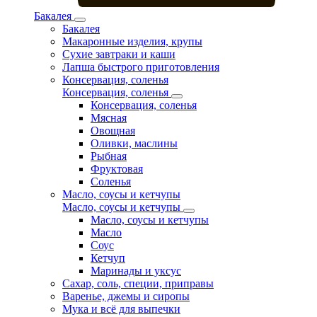
Бакалея
Бакалея
Макаронные изделия, крупы
Сухие завтраки и каши
Лапша быстрого приготовления
Консервация, соленья
Консервация, соленья
Консервация, соленья
Мясная
Овощная
Оливки, маслины
Рыбная
Фруктовая
Соленья
Масло, соусы и кетчупы
Масло, соусы и кетчупы
Масло, соусы и кетчупы
Масло
Соус
Кетчуп
Маринады и уксус
Сахар, соль, специи, приправы
Варенье, джемы и сиропы
Мука и всё для выпечки