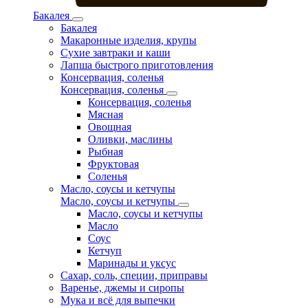
Бакалея
Бакалея
Макаронные изделия, крупы
Сухие завтраки и каши
Лапша быстрого приготовления
Консервация, соленья
Консервация, соленья
Консервация, соленья
Мясная
Овощная
Оливки, маслины
Рыбная
Фруктовая
Соленья
Масло, соусы и кетчупы
Масло, соусы и кетчупы
Масло, соусы и кетчупы
Масло
Соус
Кетчуп
Маринады и уксус
Сахар, соль, специи, приправы
Варенье, джемы и сиропы
Мука и всё для выпечки