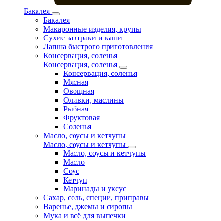
Бакалея
Бакалея
Макаронные изделия, крупы
Сухие завтраки и каши
Лапша быстрого приготовления
Консервация, соленья
Консервация, соленья
Консервация, соленья
Мясная
Овощная
Оливки, маслины
Рыбная
Фруктовая
Соленья
Масло, соусы и кетчупы
Масло, соусы и кетчупы
Масло, соусы и кетчупы
Масло
Соус
Кетчуп
Маринады и уксус
Сахар, соль, специи, приправы
Варенье, джемы и сиропы
Мука и всё для выпечки