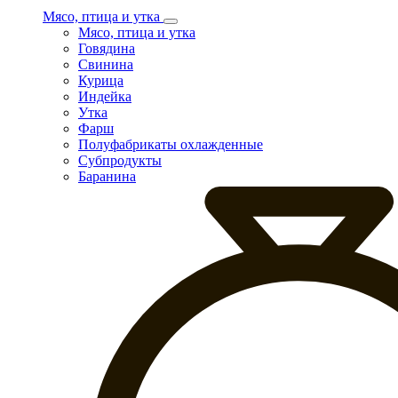
Мясо, птица и утка
Мясо, птица и утка
Говядина
Свинина
Курица
Индейка
Утка
Фарш
Полуфабрикаты охлажденные
Субпродукты
Баранина