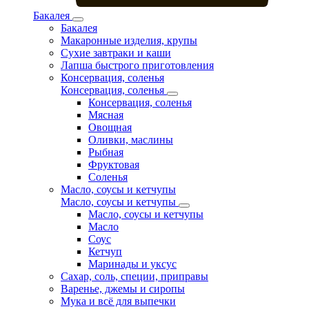
Бакалея
Бакалея
Макаронные изделия, крупы
Сухие завтраки и каши
Лапша быстрого приготовления
Консервация, соленья
Консервация, соленья
Консервация, соленья
Мясная
Овощная
Оливки, маслины
Рыбная
Фруктовая
Соленья
Масло, соусы и кетчупы
Масло, соусы и кетчупы
Масло, соусы и кетчупы
Масло
Соус
Кетчуп
Маринады и уксус
Сахар, соль, специи, приправы
Варенье, джемы и сиропы
Мука и всё для выпечки