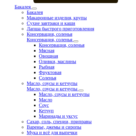
Бакалея
Бакалея
Макаронные изделия, крупы
Сухие завтраки и каши
Лапша быстрого приготовления
Консервация, соленья
Консервация, соленья
Консервация, соленья
Мясная
Овощная
Оливки, маслины
Рыбная
Фруктовая
Соленья
Масло, соусы и кетчупы
Масло, соусы и кетчупы
Масло, соусы и кетчупы
Масло
Соус
Кетчуп
Маринады и уксус
Сахар, соль, специи, приправы
Варенье, джемы и сиропы
Мука и всё для выпечки