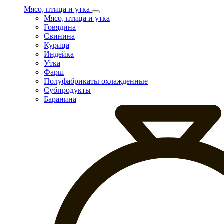
Мясо, птица и утка
Мясо, птица и утка
Говядина
Свинина
Курица
Индейка
Утка
Фарш
Полуфабрикаты охлажденные
Субпродукты
Баранина