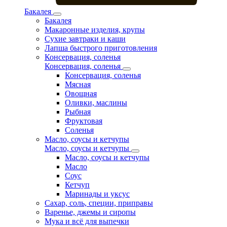
Бакалея
Бакалея
Макаронные изделия, крупы
Сухие завтраки и каши
Лапша быстрого приготовления
Консервация, соленья
Консервация, соленья
Консервация, соленья
Мясная
Овощная
Оливки, маслины
Рыбная
Фруктовая
Соленья
Масло, соусы и кетчупы
Масло, соусы и кетчупы
Масло, соусы и кетчупы
Масло
Соус
Кетчуп
Маринады и уксус
Сахар, соль, специи, приправы
Варенье, джемы и сиропы
Мука и всё для выпечки