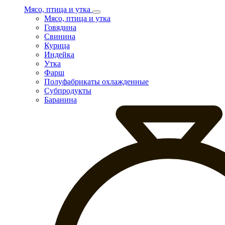
Мясо, птица и утка
Мясо, птица и утка
Говядина
Свинина
Курица
Индейка
Утка
Фарш
Полуфабрикаты охлажденные
Субпродукты
Баранина