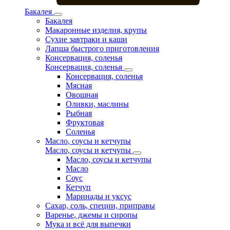
Бакалея
Бакалея
Макаронные изделия, крупы
Сухие завтраки и каши
Лапша быстрого приготовления
Консервация, соленья
Консервация, соленья
Консервация, соленья
Мясная
Овощная
Оливки, маслины
Рыбная
Фруктовая
Соленья
Масло, соусы и кетчупы
Масло, соусы и кетчупы
Масло, соусы и кетчупы
Масло
Соус
Кетчуп
Маринады и уксус
Сахар, соль, специи, приправы
Варенье, джемы и сиропы
Мука и всё для выпечки