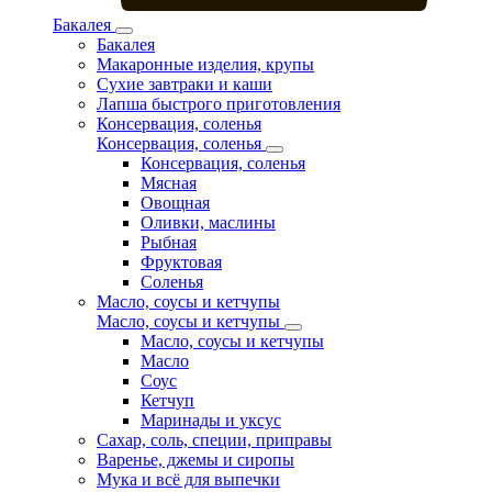
Бакалея
Бакалея
Макаронные изделия, крупы
Сухие завтраки и каши
Лапша быстрого приготовления
Консервация, соленья
Консервация, соленья
Консервация, соленья
Мясная
Овощная
Оливки, маслины
Рыбная
Фруктовая
Соленья
Масло, соусы и кетчупы
Масло, соусы и кетчупы
Масло, соусы и кетчупы
Масло
Соус
Кетчуп
Маринады и уксус
Сахар, соль, специи, приправы
Варенье, джемы и сиропы
Мука и всё для выпечки