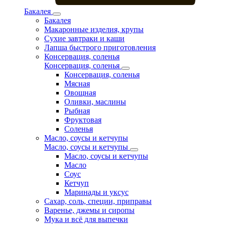
Бакалея
Бакалея
Макаронные изделия, крупы
Сухие завтраки и каши
Лапша быстрого приготовления
Консервация, соленья
Консервация, соленья
Консервация, соленья
Мясная
Овощная
Оливки, маслины
Рыбная
Фруктовая
Соленья
Масло, соусы и кетчупы
Масло, соусы и кетчупы
Масло, соусы и кетчупы
Масло
Соус
Кетчуп
Маринады и уксус
Сахар, соль, специи, приправы
Варенье, джемы и сиропы
Мука и всё для выпечки