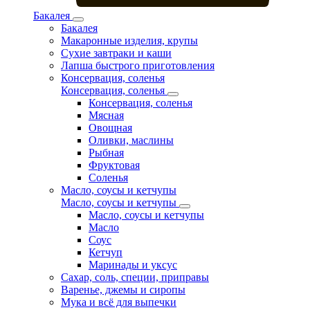
Бакалея
Бакалея
Макаронные изделия, крупы
Сухие завтраки и каши
Лапша быстрого приготовления
Консервация, соленья
Консервация, соленья
Консервация, соленья
Мясная
Овощная
Оливки, маслины
Рыбная
Фруктовая
Соленья
Масло, соусы и кетчупы
Масло, соусы и кетчупы
Масло, соусы и кетчупы
Масло
Соус
Кетчуп
Маринады и уксус
Сахар, соль, специи, приправы
Варенье, джемы и сиропы
Мука и всё для выпечки