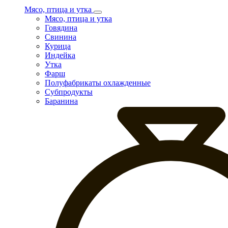
Мясо, птица и утка
Мясо, птица и утка
Говядина
Свинина
Курица
Индейка
Утка
Фарш
Полуфабрикаты охлажденные
Субпродукты
Баранина