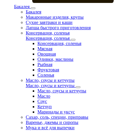
Бакалея
Бакалея
Макаронные изделия, крупы
Сухие завтраки и каши
Лапша быстрого приготовления
Консервация, соленья
Консервация, соленья
Консервация, соленья
Мясная
Овощная
Оливки, маслины
Рыбная
Фруктовая
Соленья
Масло, соусы и кетчупы
Масло, соусы и кетчупы
Масло, соусы и кетчупы
Масло
Соус
Кетчуп
Маринады и уксус
Сахар, соль, специи, приправы
Варенье, джемы и сиропы
Мука и всё для выпечки